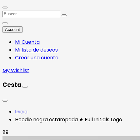
Account
Mi Cuenta
Mi lista de deseos
Crear una cuenta
My Wishlist
Cesta
Inicio
Hoodie negra estampada ★ Full Initials Logo
89