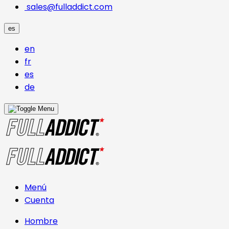
sales@fulladdict.com
es
en
fr
es
de
Menú
Cuenta
Hombre